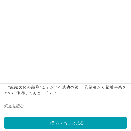
【異業種M&Aの失敗例から学ぶ】買収
後にスタッフが大量離職する原因と回
避策
M&Aとは
2025年12月22日
カテゴリー
―“組織文化の継承”こそがPMI成功の鍵― 異業種から福祉事業を
M&Aで取得したあと、「スタ…
続きを読む
コラムをもっと見る