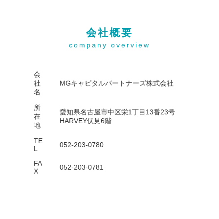
会社概要
company overview
会
社
MGキャピタルパートナーズ株式会社
名
所
愛知県名古屋市中区栄1丁目13番23号
在
HARVEY伏見6階
地
TE
052-203-0780
L
FA
052-203-0781
X