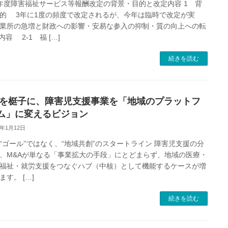
年度障害福祉サービス等報酬改定の背景・目的と改定内容 1 背
的 3年に1度の頻度で改定されるが、今年は臨時で改定が実
業所の急増と財政への影響・安易な参入の抑制・質の向上への転
内容 2-1 福 […]
続きを読む
Aを梃子に、障害児支援事業を「地域のプラットフ
ム」に変えるビジョン
6年1月12日
“ゴール”ではなく、“地域共創”のスタートライン 障害児支援の分
、M&Aが単なる「事業拡大の手段」にとどまらず、地域の医療・
福祉・就労支援をつなぐハブ（中核）として機能するケースが増
ます。 […]
続きを読む