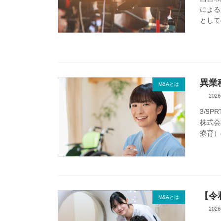
による
として
異業
M&Aとは
202
3/9
株式会
療育）
【令
M&Aとは
202