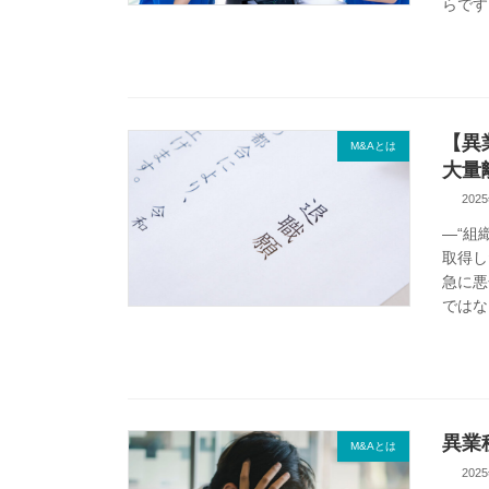
らです。
【異
M&Aとは
大量
202
―“組
取得し
急に悪
ではなく
異業
M&Aとは
202