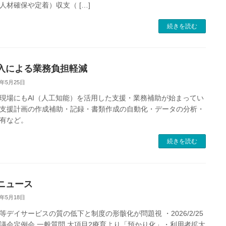
人材確保や定着）収支（ […]
続きを読む
導入による業務負担軽減
6年5月25日
現場にもAI（人工知能）を活用した支援・業務補助が始まってい
支援計画の作成補助・記録・書類作成の自動化・データの分析・
有など。
続きを読む
ニュース
6年5月18日
等デイサービスの質の低下と制度の形骸化が問題視 ・2026/2/25
議会定例会 一般質問 大項目2療育より「預かり化」・利用者拡大