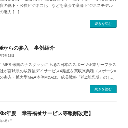
質の低下・公費ビジネス化 などを議会で議論 ビジネスモデル
の魅力 […]
続きを読む
種からの参入 事例紹介
6年5月12日
PRTIMES 米国のナスダックに上場の日本のスポーツ企業リーフラス
社が宮城県の放課後デイサービス4拠点を買収異業種（スポーツ×
の参入・拡大型M&A本件M&Aは、成長戦略「第2創業期」の […]
続きを読む
和8年度 障害福祉サービス等報酬改定】
6年5月1日