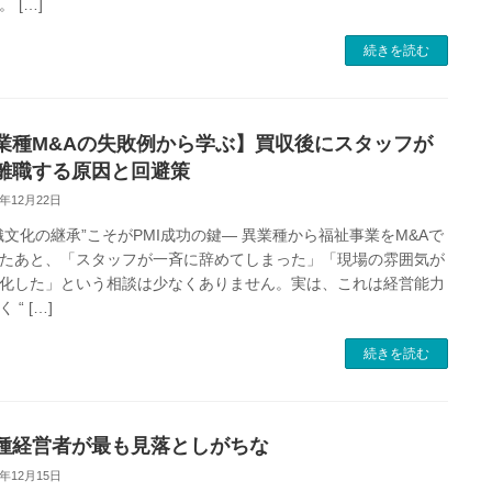
 […]
続きを読む
業種M&Aの失敗例から学ぶ】買収後にスタッフが
離職する原因と回避策
5年12月22日
織文化の継承”こそがPMI成功の鍵― 異業種から福祉事業をM&Aで
たあと、「スタッフが一斉に辞めてしまった」「現場の雰囲気が
化した」という相談は少なくありません。実は、これは経営能力
 “ […]
続きを読む
種経営者が最も見落としがちな
5年12月15日