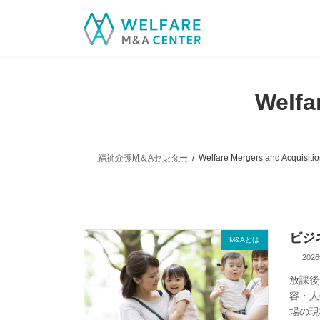
コ
ナ
ン
ビ
テ
ゲ
ン
ー
ツ
シ
へ
ョ
Welfa
ス
ン
キ
に
ッ
移
プ
動
福祉介護M＆Aセンター
Welfare Mergers and Acquisiti
ビジ
M&Aとは
202
放課後
容・人
場の現