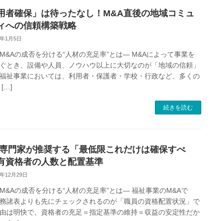
用者確保」は待ったなし！M&A直後の地域コミュ
ィへの信頼構築戦略
6年1月5日
M&Aの成否を分ける“人材の充足率”とは― M&Aによって事業を
ぐとき、設備や人員、ノウハウ以上に大切なのが「地域の信頼」
福祉事業においては、利用者・保護者・学校・行政など、多くの
[…]
続きを読む
A専門家が推奨する「最低限これだけは確保すべ
有資格者の人数と配置基準
5年12月29日
M&Aの成否を分ける“人材の充足率”とは― 福祉事業のM&Aで
務諸表よりも先にチェックされるのが「職員の資格配置状況」で
由は明快で、資格者の充足＝指定基準の維持＝収益の安定性だか