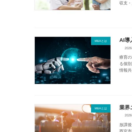
収支・
AI
M&Aとは
202
療育の
る個別
情報共
業界
M&Aとは
202
放課後
西宮市