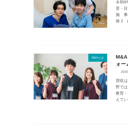
令和8
景・目
施 事
換 2 
M&
M&Aとは
ォー
202
買収は
野では
教育・
えてい