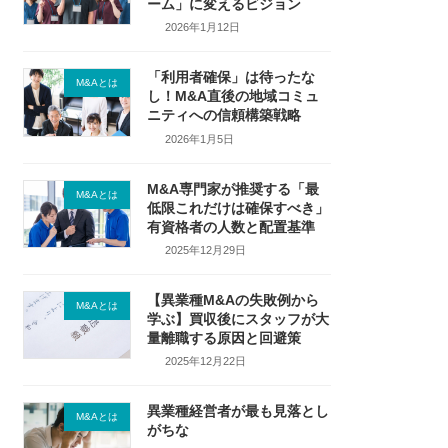
ーム」に変えるビジョン
2026年1月12日
「利用者確保」は待ったな
M&Aとは
し！M&A直後の地域コミュ
ニティへの信頼構築戦略
2026年1月5日
M&A専門家が推奨する「最
M&Aとは
低限これだけは確保すべき」
有資格者の人数と配置基準
2025年12月29日
【異業種M&Aの失敗例から
M&Aとは
学ぶ】買収後にスタッフが大
量離職する原因と回避策
2025年12月22日
異業種経営者が最も見落とし
M&Aとは
がちな