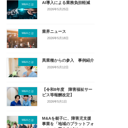
AI導入による業務負担軽減
M&Aとは
2026年5月25日
業界ニュース
M&Aとは
2026年5月18日
異業種からの参入 事例紹介
M&Aとは
2026年5月12日
【令和8年度 障害福祉サー
M&Aとは
ビス等報酬改定】
2026年5月1日
M&Aを梃子に、障害児支援
M&Aとは
事業を「地域のプラットフォ