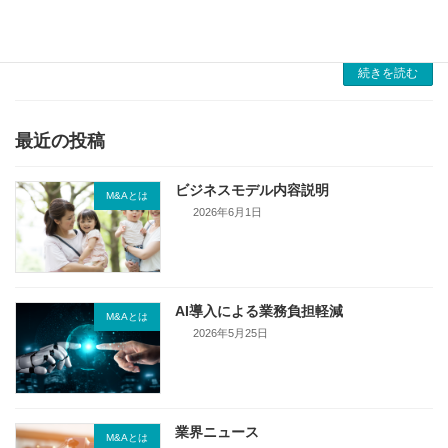
の分配、税金対策など多くの課題が絡むため、
適切な専門 […]
続きを読む
最近の投稿
ビジネスモデル内容説明
M&Aとは
2026年6月1日
AI導入による業務負担軽減
M&Aとは
2026年5月25日
業界ニュース
M&Aとは