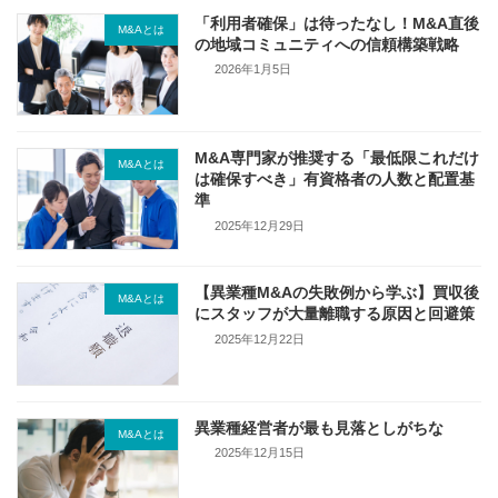
「利用者確保」は待ったなし！M&A直後
M&Aとは
の地域コミュニティへの信頼構築戦略
2026年1月5日
M&A専門家が推奨する「最低限これだけ
M&Aとは
は確保すべき」有資格者の人数と配置基
準
2025年12月29日
【異業種M&Aの失敗例から学ぶ】買収後
M&Aとは
にスタッフが大量離職する原因と回避策
2025年12月22日
異業種経営者が最も見落としがちな
M&Aとは
2025年12月15日