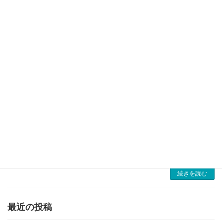
ら、今だろうか？もっと先だろうか？」と考え
る瞬間があります。特に障がい福祉のように、
⼈と地域との信頼で成り⽴つ事業では、・利⽤
者が安定し […]
続きを読む
事業を“売ってもいいかな”と思う瞬間
M&Aとは
2025年7月7日
経営を続ける中でふとよぎる気持ち「事業は順
調。でも、このままずっと続けられるだろう
か…」「後継者がいないけど、なんとかなるか
な…」福祉事業を営む⽅の多くが、⼀度はこう
した思いを抱いたことがあるのではないでしょ
うか。これは […]
続きを読む
最近の投稿