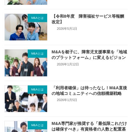
【令和8年度 障害福祉サービス等報酬
M&Aとは
改定】
2026年5月1日
M&Aを梃子に、障害児支援事業を「地域
M&Aとは
のプラットフォーム」に変えるビジョン
2026年1月12日
「利用者確保」は待ったなし！M&A直後
M&Aとは
の地域コミュニティへの信頼構築戦略
2026年1月5日
M&A専門家が推奨する「最低限これだけ
M&Aとは
は確保すべき」有資格者の人数と配置基