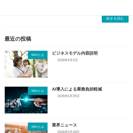
す。理由は明快で、資格者の充足＝指定基準の
維持＝収益の安定性だからです。 […]
続きを読む
最近の投稿
ビジネスモデル内容説明
M&Aとは
2026年6月1日
AI導入による業務負担軽減
M&Aとは
2026年5月25日
業界ニュース
M&Aとは
2026年5月18日