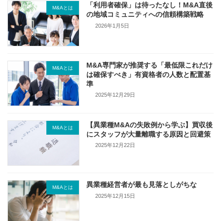
「利用者確保」は待ったなし！M&A直後
M&Aとは
の地域コミュニティへの信頼構築戦略
2026年1月5日
M&A専門家が推奨する「最低限これだけ
M&Aとは
は確保すべき」有資格者の人数と配置基
準
2025年12月29日
【異業種M&Aの失敗例から学ぶ】買収後
M&Aとは
にスタッフが大量離職する原因と回避策
2025年12月22日
異業種経営者が最も見落としがちな
M&Aとは
2025年12月15日