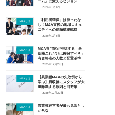
ーム」に変えるビジョン
2026年1月12日
「利用者確保」は待ったな
M&Aとは
し！M&A直後の地域コミュ
ニティへの信頼構築戦略
2026年1月5日
M&A専門家が推奨する「最
M&Aとは
低限これだけは確保すべき」
有資格者の人数と配置基準
2025年12月29日
【異業種M&Aの失敗例から
M&Aとは
学ぶ】買収後にスタッフが大
量離職する原因と回避策
2025年12月22日
異業種経営者が最も見落とし
M&Aとは
がちな