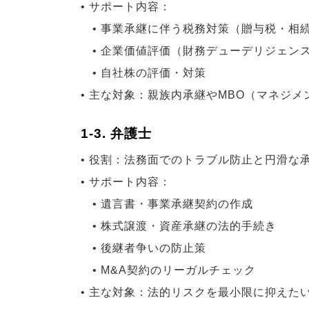
• サポート内容：
• 事業承継に伴う税務対策（贈与税・相
• 企業価値評価（財務デューデリジェン
• 自社株の評価・対策
• 主な対象：親族内承継やMBO（マネジ
1-3. 弁護士
• 役割：法務面でのトラブル防止と円滑な
• サポート内容：
• 遺言書・事業承継契約の作成
• 株式譲渡・資産承継の法的手続き
• 後継者争いの防止策
• M&A契約のリーガルチェック
• 主な対象：法的リスクを最小限に抑えた