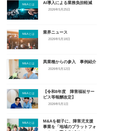
AI導入による業務負担軽減
M&Aとは
2026年5月25日
業界ニュース
M&Aとは
2026年5月18日
異業種からの参入 事例紹介
M&Aとは
2026年5月12日
【令和8年度 障害福祉サー
M&Aとは
ビス等報酬改定】
2026年5月1日
M&Aを梃子に、障害児支援
M&Aとは
事業を「地域のプラットフォ