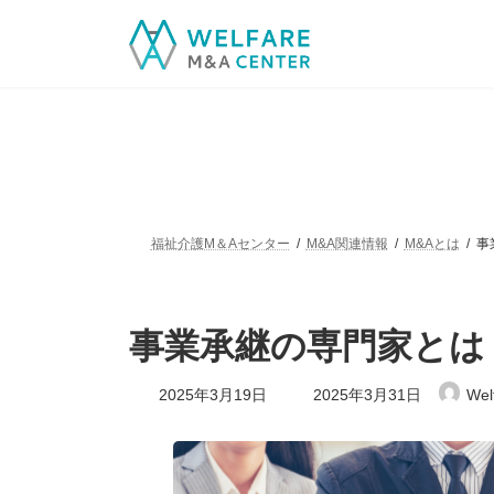
コ
ナ
ン
ビ
テ
ゲ
ン
ー
ツ
シ
へ
ョ
ス
ン
キ
に
ッ
移
プ
動
福祉介護M＆Aセンター
M&A関連情報
M&Aとは
事
事業承継の専門家とは
最
2025年3月19日
2025年3月31日
Wel
終
更
新
日
時