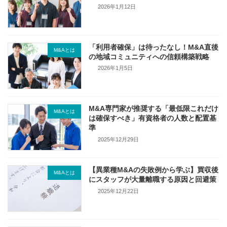
2026年1月12日
「利用者確保」は待ったなし！M&A直後
M&Aとは
の地域コミュニティへの信頼構築戦略
2026年1月5日
M&A専門家が推奨する「最低限これだけ
M&Aとは
は確保すべき」有資格者の人数と配置基
準
2025年12月29日
【異業種M&Aの失敗例から学ぶ】買収後
M&Aとは
にスタッフが大量離職する原因と回避策
2025年12月22日